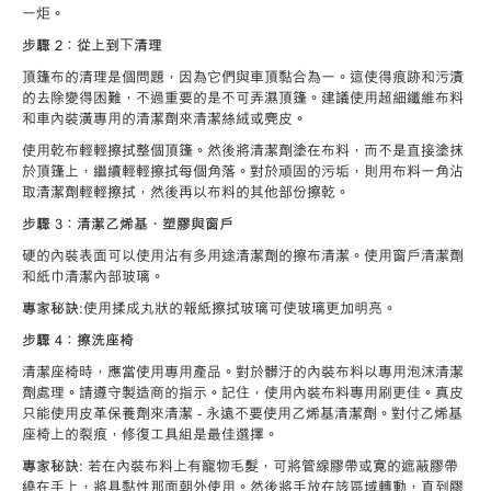
一炬。
步驟 2：從上到下清理
頂篷布的清理是個問題，因為它們與車頂黏合為一。這使得痕跡和污漬
的去除變得困難，不過重要的是不可弄濕頂篷。建議使用超細纖維布料
和車內裝潢專用的清潔劑來清潔絲絨或麂皮。
使用乾布輕輕擦拭整個頂篷。然後將清潔劑塗在布料，而不是直接塗抹
於頂篷上，繼續輕輕擦拭每個角落。對於頑固的污垢，則用布料一角沾
取清潔劑輕輕擦拭，然後再以布料的其他部份擦乾。
步驟 3：清潔乙烯基、塑膠與窗戶
硬的內裝表面可以使用沾有多用途清潔劑的擦布清潔。使用窗戶清潔劑
和紙巾清潔內部玻璃。
專家秘訣:
使用揉成丸狀的報紙擦拭玻璃可使玻璃更加明亮。
步驟 4：擦洗座椅
清潔座椅時，應當使用專用產品。對於髒汙的內裝布料以專用泡沫清潔
劑處理。請遵守製造商的指示。記住，使用內裝布料專用刷更佳。真皮
只能使用皮革保養劑來清潔 ‐ 永遠不要使用乙烯基清潔劑。對付乙烯基
座椅上的裂痕，修復工具組是最佳選擇。
專家秘訣
: 若在內裝布料上有寵物毛髮，可將管線膠帶或寛的遮蔽膠帶
繞在手上，將具黏性那面朝外使用。然後將手放在該區域轉動，直到膠