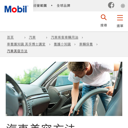
經營範圍
全球品牌
•
搜尋
選單
首頁
汽車
汽車乘客車輛用油
車養護知識 美孚博士講堂
養護小知識
車輛保養
汽車美容方法