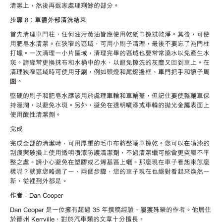
清潔上，然後再返家處理剩餘的部分。
步驟 8：車體外部清洗結束
首先清理車門柱，任何油污黃油皆應使用乾紙巾擦拭乾淨。其後，可使
用肥皂水清潔。在狹窄的區域，可用小刷子清理，最後不要忘了為門柱
打蠟。一次清理一小片區域，清理完畢的區域也要常常澆水以免產生水
斑。請經常更換抹布和水桶中的水，以避免擦洗的灰塵又回到車上。在
清理狹窄區域時可使用牙刷，例如頭燈和尾燈邊框、車門把手和鏡子周
圍。
堅硬的刷子和肥皂水應該用於處理車輪和車輪蓋，但記住要使整輛車保
持溼潤，以避免水斑。另外，避免在透明噴漆或車輪的拋光金屬表面上
使用酸性清潔劑。
完成
完成全部的清潔時，可用厚重的毛巾布將整輛車擦乾。您可以在噴漆的
刮痕與破損上使用透明噴漆防護清潔劑，不過清潔蠟可能會更突顯不平
整之處。請小心避免在塑膠或乙烯基區上蠟。那麼現在車子看起來怎麼
樣呢？就算您略過了一、兩個步驟，您的車子現在也絕對看起來煥然一
新，從裡到外都是。
作者：Dan Cooper
Dan Cooper 是一位擁有超過 35 年撰稿經驗、屢獲殊榮的作者。他居住
於德州 Kerrville，對於汽車類的文章十分擅長。