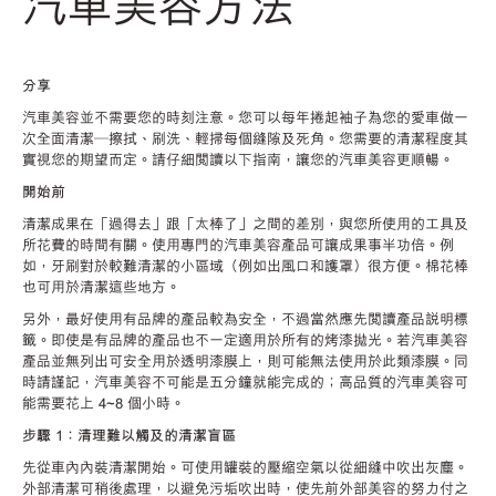
汽車美容方法
分享
汽車美容並不需要您的時刻注意。您可以每年捲起袖子為您的愛車做一
次全面清潔—擦拭、刷洗、輕掃每個縫隙及死角。您需要的清潔程度其
實視您的期望而定。請仔細閱讀以下指南，讓您的汽車美容更順暢。
開始前
清潔成果在「過得去」跟「太棒了」之間的差別，與您所使用的工具及
所花費的時間有關。使用專門的汽車美容產品可讓成果事半功倍。例
如，牙刷對於較難清潔的小區域（例如出風口和護罩）很方便。棉花棒
也可用於清潔這些地方。
另外，最好使用有品牌的產品較為安全，不過當然應先閱讀產品說明標
籤。即使是有品牌的產品也不一定適用於所有的烤漆拋光。若汽車美容
產品並無列出可安全用於透明漆膜上，則可能無法使用於此類漆膜。同
時請謹記，汽車美容不可能是五分鐘就能完成的；高品質的汽車美容可
能需要花上 4~8 個小時。
步驟 1：清理難以觸及的清潔盲區
先從車內內裝清潔開始。可使用罐裝的壓縮空氣以從細縫中吹出灰塵。
外部清潔可稍後處理，以避免污垢吹出時，使先前外部美容的努力付之