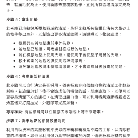
帶上黏滿毛髮為止。使用新膠帶重覆該動作，直到所有區域清潔完成為
止。
步驟 5：拿出地墊
若考慮到地墊與所覆蓋區域的清潔，最好先將所有骯髒且沾有大量砂土
的物件移出車外，以創造出更多清潔空間。請遵照以下秘訣處理：
橡膠與布質地墊應於車外洗刷。
若地墊已破損，可考慮替換成新的地墊。
若在橡膠地墊上使用光蠟，請使用不會使墊子滑動的光蠟。
較小範圍的地毯污漬使用泡沬清潔劑。
避免讓地毯吸滿水份或清潔劑，才不會造成日後發霉的問題。
步驟 6：考慮細部的清潔
此步驟可以自行決定是否採用。儀表板和方向盤轉向柱的清潔工作較為
耗時。若旋鈕於卸下後不會造成任何損傷的話，則應該取下，以便可以
更容易清潔下方的邊框。在清理出風口後，可以利用噴氣溶膠噴霧或乙
烯基蠟來打磨拋光，外觀即可光亮如新。
專家秘訣
: 有些細縫可以在塑膠刀末端包上薄布來清潔。
步驟 7：洗車地點的相關設備利用
利用自助洗車的高壓軟管沖洗您的車輪和輪框是不錯的主意，以清除較
重的堆積物。您也可利用強力真空吸塵器於內裝、儀表板和地墊的初步