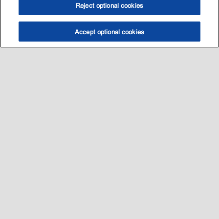
Reject optional cookies
Accept optional cookies
Sitemap
我的愛車適用哪一款油?
養護知識
促銷與活動​
•
•
•
•
聯絡我們
•