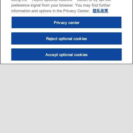
preference signal from your browser. You may find further
information and options in the Privacy Center.
隐私政策
Privacy center
Reject optional cookies
Accept optional cookies
Sitemap
我的愛車適用哪一款油?
養護知識
促銷與活動​
•
•
•
•