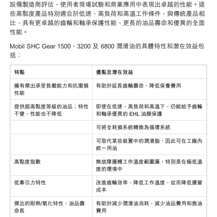
設備製造商評估、使用者現場試驗和商業應用中表現出卓越的性能。這
些高黏度產品特別適合於低速、高負荷和高溫工作條件，與傳統產品相
比，具有更卓越的齒輪和軸承保護性能、更長的油品壽命和優異的全面
性能。
Mobil SHC Gear 1500，3200 及 6800 潤滑油的具體特性和潛在效益包
括：
特點
優點及潛在效益
擁有傑出承受負載能力和抗磨損
有助於延長齒輪壽命，降低保養費用
性能
提供超高黏度等級的油品；特性
即使在低速、高負荷和高溫下，仍能給予齒輪
不變，性能也不降低
和軸承優異的 EHL 油膜保護
可將全耗損系統轉換為循環系統
可取代某些裝置中的潤滑脂，因此可在工廠內
統一用油
高黏度指數
無故障運轉工作溫度範圍廣，特別是在極低溫
度的環境中
低牽引力特性
改進齒輪效率，降低工作溫度，從而降低運營
成本
傑出的耐熱/氧化特性，油品壽
有助於減少潤滑油消耗，減少油品費用和換油
命長
費用