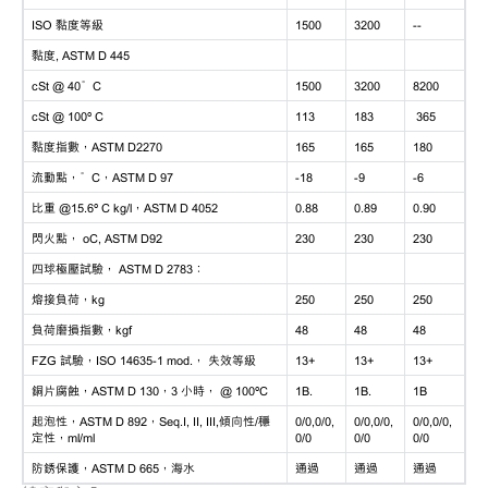
ISO 黏度等級
1500
3200
--
黏度, ASTM D 445
cSt @ 40°C
1500
3200
8200
cSt @ 100º C
113
183
365
黏度指數，ASTM D2270
165
165
180
流動點，°C，ASTM D 97
-18
-9
-6
比重 @15.6º C kg/l，ASTM D 4052
0.88
0.89
0.90
閃火點， oC, ASTM D92
230
230
230
四球極壓試驗， ASTM D 2783：
熔接負荷，kg
250
250
250
負荷磨損指數，kgf
48
48
48
FZG 試驗，ISO 14635-1 mod.， 失效等級
13+
13+
13+
銅片腐蝕，ASTM D 130，3 小時， @ 100ºC
1B.
1B.
1B
起泡性，ASTM D 892，Seq.I, II, III,傾向性/穩
0/0,0/0,
0/0,0/0,
0/0,0/0,
定性，ml/ml
0/0
0/0
0/0
防銹保護，ASTM D 665，海水
通過
通過
通過