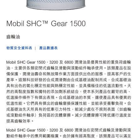
Mobil SHC™ Gear 1500
齒輪油
物質安全資料表
產品數據表
Mobil SHC Gear 1500，3200 及 6800 潤滑油是優異性能的重負荷齒輪
油，主要供各類密閉式齒輪及滑動與滾動組件軸承使用。該類產品在設
備保護、潤滑油壽命和無故障作業方面提供出色的服務，提高客戶的生
產率。這類科技研發的合成潤滑劑由合成基礎油配制而成，合成基礎油
具有出色的氧化穩定性能與熱穩定性能，並具備極佳的低溫流動性。天
然的高黏度指數和獨特的添加劑系統結合，使本系列產品在嚴苛的高、
低溫操作條件下有傑出表現。合成基礎油的本質，還使產品具有優異的
低溫性能。它們具有傑出的齒輪磨損保護性能，並能承受衝擊負荷。合
成基礎油先天所具有的低牽引力特性，能減少處在不規則表面（如齒輪
或滾動組件軸承）負荷區的流體摩擦。減少流體摩擦可降低運行溫度並
提高齒輪效率。
Mobil SHC Gear 1500，3200 及 6800 潤滑油在密閉式齒輪及滑動與滾
動組件軸承中的應用範圍極廣。由於擁有超高黏度，該類產品可以滿足