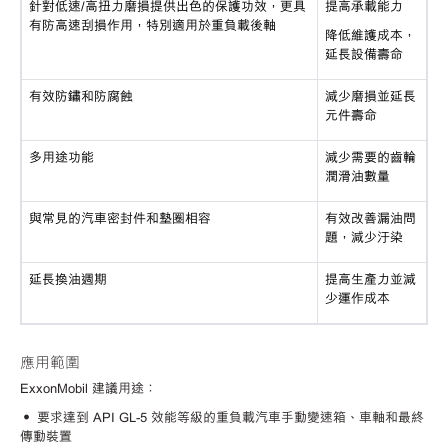
針對低速
/高扭力磨損提供出色的保護功效，更具
提高承載能力
有防高速刮損作用，特別適用於重負載後軸
降低維護成本，
延長設備壽命
有效防鏽和防腐蝕
減少磨損並延長
元件壽命
多用途功能
減少需要的齒輪
潤滑油數量
與常見的汽車密封件和墊圈相容
有效改善漏油問
題，減少汙染
延長換油週期
提高生產力並減
少運作成本
應用範圍
ExxonMobil 建議用途：
• 要求達到 API GL-5 效能等級的重負載汽車手動變速箱、車軸和最終
傳動裝置