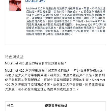
Mobilmet 423
Mobilmet 420 系列產品為高效能多用途切削油。無氯、不染色且非
腐蝕性。專為輕度至中等負荷切削操作設計，也適合當作機床潤滑
油及用於輕度負荷液壓系統。以高品質基礎油和精選添加劑調製而
成，讓含鐵和不含鐵金屬的多種操作具有效加工效能。這系列切削
油顏色淺而透明，因此可隨時清楚看到工作區域。Mobilmet 420 系
列是為避免在機床附近形成油霧而配製。 Mobilmet 420 系列切削液
即便過度飛濺也能抗起泡，讓機床潤滑系統擁有優異效能。這系列
流動點相對低、黏度指數高，低溫環境中分裝難度低，且在有負載
的熱運轉機床軸承中有足夠油膜強度。
特色與效益
Mobilmet 420 產品的特色和潛在效益包括：
Mobilmet 420 系列切削液除了加工效能特性外，本身也具有多種用途，
有助於減少交叉污染相關問題，藉此提升生產力並減少不良品。這系列
使用無氯添加劑配製而成，可減少丟棄和溢漏對環境的影響。Mobilmet
420 系列切削液可控制刃緣積屑，並保護刀尖不受磨損。同時改善表面
光潔度，可不必在研磨前進行表面車削或成形加工。
特色
優點與潛在效益