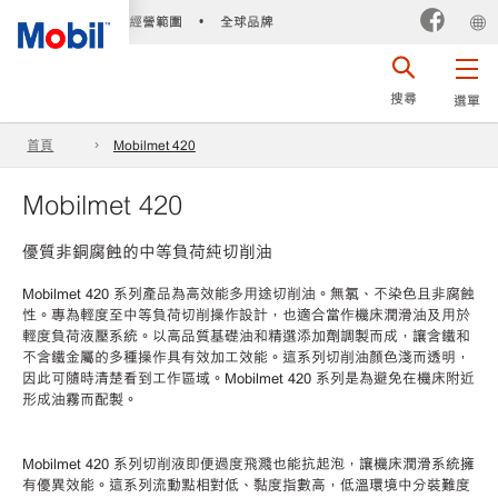
經營範圍
全球品牌
•
搜尋
選單
首頁
Mobilmet 420
Mobilmet 420
優質非銅腐蝕的中等負荷純切削油
Mobilmet 420 系列產品為高效能多用途切削油。無氯、不染色且非腐蝕
性。專為輕度至中等負荷切削操作設計，也適合當作機床潤滑油及用於
輕度負荷液壓系統。以高品質基礎油和精選添加劑調製而成，讓含鐵和
不含鐵金屬的多種操作具有效加工效能。這系列切削油顏色淺而透明，
因此可隨時清楚看到工作區域。Mobilmet 420 系列是為避免在機床附近
形成油霧而配製。
Mobilmet 420 系列切削液即便過度飛濺也能抗起泡，讓機床潤滑系統擁
有優異效能。這系列流動點相對低、黏度指數高，低溫環境中分裝難度