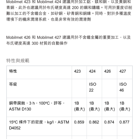
Mobilmet 423 和 Mobilmet 424 建議用於加工鋁、鎂和銅，以及黃銅和
青銅，此外也建議用於布氏硬度高達 200 的鋼和鑄鐵。可用於重度切削
難以加工的不含鐵合金，如矽銅、矽青銅和銅鎳。同時，對於多種溫度
環境下的機床潤滑系統，也是非常有效的潤滑劑
Mobilmet 426 和 Mobilmet 427 建議用於不含鐵金屬的重要加工，以及
布氏硬度高達 300 材質的自動操作
特性與規範
特性
423
424
426
427
等級
ISO
ISO
22
46
銅帶腐蝕，
3 h，100ºC，評等，
1B
1B
1B
1B
ASTM D130
(最大)
(最大)
(最大)
(最大)
15ºC 條件下的密度，kg/l，ASTM
0.859
0.862
0.874
0.877
D4052