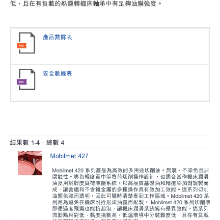
低，且在有負載的熱運轉機床軸承中有足夠油膜強度。
產品數據表
安全數據表
結果數
1
-
4
，總數
4
Mobilmet 427
Mobilmet 420 系列產品為高效能多用途切削油。無氯、不染色且非
腐蝕性。專為輕度至中等負荷切削操作設計，也適合當作機床潤滑
油及用於輕度負荷液壓系統。以高品質基礎油和精選添加劑調製而
成，讓含鐵和不含鐵金屬的多種操作具有效加工效能。這系列切削
油顏色淺而透明，因此可隨時清楚看到工作區域。Mobilmet 420 系
列是為避免在機床附近形成油霧而配製。 Mobilmet 420 系列切削液
即便過度飛濺也能抗起泡，讓機床潤滑系統擁有優異效能。這系列
流動點相對低、黏度指數高，低溫環境中分裝難度低，且在有負載