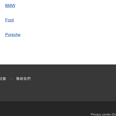
BMW
Ford
Porsche
活動​
聯絡我們
•
•
Privacy center (Do