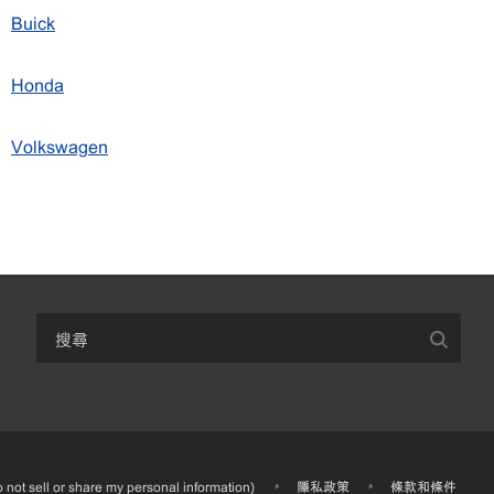
Buick
Honda
Volkswagen
 not sell or share my personal information)
•
隱私政策​
•
條款和條件​