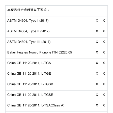
本產品符合或超過以下要求：
ASTM D4304, Type I (2017)
X
X
ASTM D4304, Type II (2017)
X
X
ASTM D4304, Type III (2017)
X
X
Baker Hughes Nuovo Pignone ITN 52220.05
X
X
China GB 11120-2011, L-TGA
X
X
China GB 11120-2011, L-TGE
X
X
China GB 11120-2011, L-TGSB
X
X
China GB 11120-2011, L-TGSE
X
X
China GB 11120-2011, L-TSA(Class A)
X
X