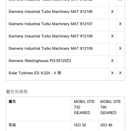
Siemens Industrial Turbo Machinery MAT 812106
X
Siemens Industrial Turbo Machinery MAT 812107
X
Siemens Industrial Turbo Machinery MAT 812108
X
Siemens Industrial Turbo Machinery MAT 812109
X
Siemens Westinghouse PD-55125Z3
X
Solar Turbines ES 9-224
，
II
類
X
X
屬性和規格
屬性
MOBIL DTE
MOBIL DTE
732
746
GEARED
GEARED
等級
ISO 32
ISO 46