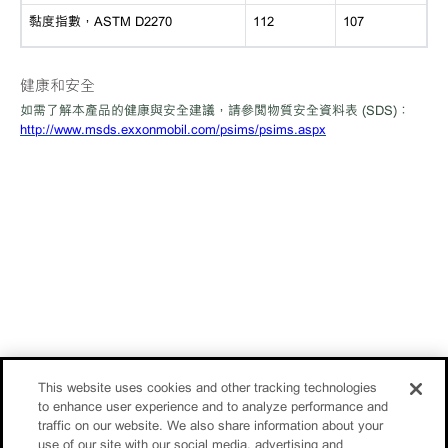
黏度指數，
ASTM D2270
112
107
健康和安全
如需了解本產品的健康與安全建議，請參閱物質安全資料表
(SDS)：
http://www.msds.exxonmobil.com/psims/psims.aspx
This website uses cookies and other tracking technologies
to enhance user experience and to analyze performance and
traffic on our website. We also share information about your
use of our site with our social media, advertising and