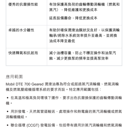
優秀的抗磨損性能
有效保護高負荷的齒輪傳動渦輪機（燃氣和
蒸汽），降低維護和更換成本
延長設備壽命，降低更換成本
卓越的水分離性
有助於確保潤滑油膜狀況良好，以保護渦輪
軸承
/將除水系統效率提升至最高，並將換
油成本降至最低
快速釋氣和抗起泡
減小油槽容量、防止不穩定操作和油泵汽
蝕、減少更換泵的頻率並提高泵效率
應用範圍
Mobil DTE 700 Geared 潤滑油專為符合或超過蒸汽渦輪機、燃氣渦輪
機及燃氣壓縮機循環系統的要求而設。特定應用範圍包括：
• 在高溫和極高負荷環境下運作、要求出色抗磨損保護的齒輪傳動渦輪
機。
• 用於發電、天然氣管道輸送、處理操作和熱電廠的蒸汽渦輪機或燃氣
渦輪機機組。
• 聯合循環 (CCGT) 發電設備，包括帶有適用於蒸汽渦輪機和燃氣渦輪