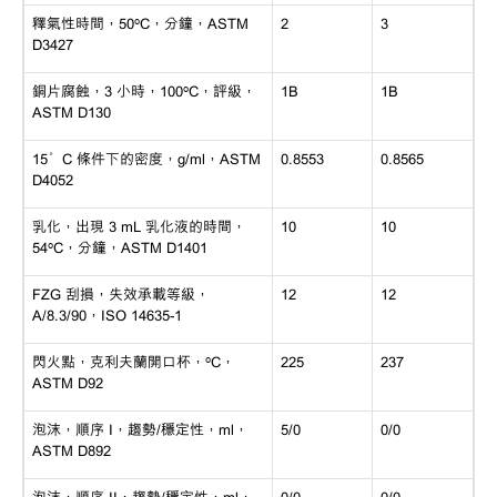
釋氣性時間，
50ºC，分鐘，ASTM
2
3
D3427
銅片腐蝕，
3 小時，100ºC，評級，
1B
1B
ASTM D130
15°C 條件下的密度，g/ml，ASTM
0.8553
0.8565
D4052
乳化，出現
3 mL 乳化液的時間，
10
10
54ºC，分鐘，ASTM D1401
FZG 刮損，失效承載等級，
12
12
A/8.3/90，ISO 14635-1
閃火點，克利夫蘭開口杯，
ºC，
225
237
ASTM D92
泡沫，順序
I，趨勢/穩定性，ml，
5/0
0/0
ASTM D892
泡沫，順序
II，趨勢/穩定性，ml，
0/0
0/0