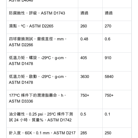
防腐蝕性，評級，
ASTM D1743
通過
通過
滴點，
ºC，ASTM D2265
260
270
四球磨損測試，磨痕直徑，
mm，
0.48
0.6
ASTM D2266
低溫力矩，螺旋，
-29ºC，g-cm，
405
910
ASTM D1478
低溫力矩，啟動，
-29ºC，g-cm，
3630
5840
ASTM D1478
177ºC 條件下的潤滑脂壽命，h，
750+
750+
ASTM D3336
油分離性，
0.25 psi，25ºC 條件下測
0.5
0.1
試 24 小時，質量%，ASTM D1742
針入度，
60X，0.1 mm，ASTM D217
285
250