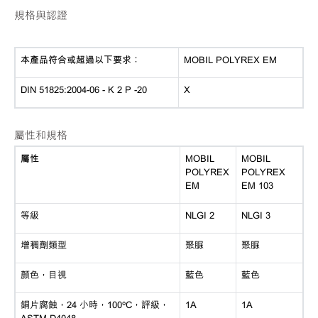
規格與認證
本產品符合或超過以下要求：
MOBIL POLYREX EM
DIN 51825:2004-06 - K 2 P -20
X
屬性和規格
屬性
MOBIL
MOBIL
POLYREX
POLYREX
EM
EM 103
等級
NLGI 2
NLGI 3
增稠劑類型
聚脲
聚脲
顏色，目視
藍色
藍色
銅片腐蝕，
24 小時，100ºC，評級，
1A
1A
ASTM D4048