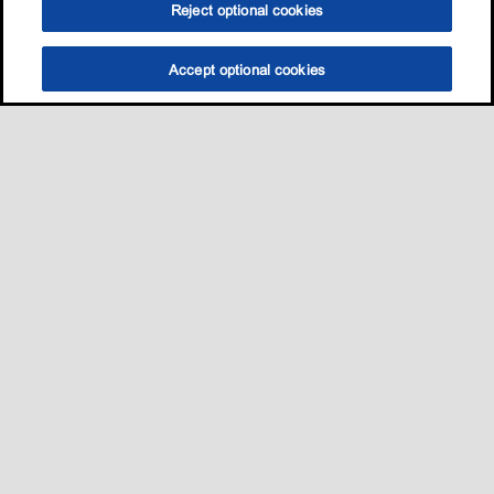
Reject optional cookies
Accept optional cookies
Sitemap
我的愛車適用哪一款油?
養護知識
促銷與活動​
•
•
•
•
聯絡我們
•