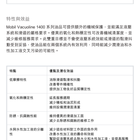
特性與效益
Mobil Vacuoline 1400 系列油品可提供額外的機械保護，並能滿足液壓
系統和滑道的嚴格要求。優異的氧化和熱穩定性可改善機械清潔度，並
減少維修服務需求。此雙重目標並不會使液壓系統效能或滑道的黏滑抖
動受到妥協，使油品能在兩個系統內有效利用，同時能減少潤滑油和水
性加工液交叉污染的可能性。
特點
優點及潛在效益
低摩擦特性
消除滑道黏滑和抖動
改善零件精確性
提供加工物良好品質穩定性
氧化和熱穩定性
延長服務週期
減少積垢和油泥形成
維持設備潤滑面清潔
防銹、抗腐蝕性能
維持優異的滑道加工面
減少去除銹和腐蝕的維修工作
水與水性加工液的分離
減少這些材料對工作面的負作用
性
改善水性加工液的壽命和效能
幫助從液壓系統去除水分和水性加工液，並提高服務