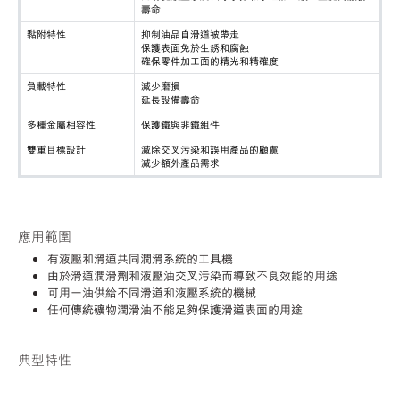
壽命
黏附特性
抑制油品自滑道被帶走
保護表面免於生銹和腐蝕
確保零件加工面的精光和精確度
負載特性
減少磨損
延長設備壽命
多種金屬相容性
保護鐵與非鐵組件
雙重目標設計
減除交叉污染和誤用產品的顧慮
減少額外產品需求
應用範圍
有液壓和滑道共同潤滑系統的工具機
由於滑道潤滑劑和液壓油交叉污染而導致不良效能的用途
可用一油供給不同滑道和液壓系統的機械
任何傳統礦物潤滑油不能足夠保護滑道表面的用途
典型特性