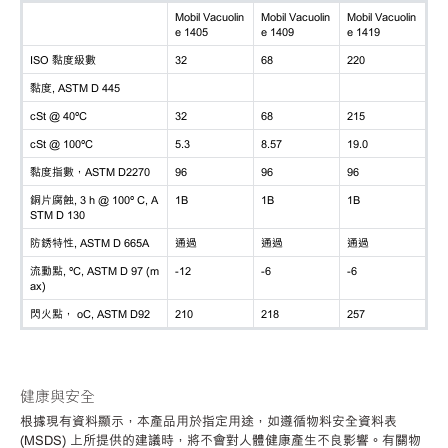
Mobil Vacuolin
Mobil Vacuolin
Mobil Vacuolin
e 1405
e 1409
e 1419
ISO 黏度級數
32
68
220
黏度, ASTM D 445
cSt @ 40ºC
32
68
215
cSt @ 100ºC
5.3
8.57
19.0
黏度指數，ASTM D2270
96
96
96
銅片腐蝕, 3 h @ 100º C, A
1B
1B
1B
STM D 130
防銹特性, ASTM D 665A
通過
通過
通過
流動點, ºC, ASTM D 97 (m
-12
-6
-6
ax)
閃火點， oC, ASTM D92
210
218
257
健康與安全
根據現有資料顯示，本產品用於指定用途，如遵循物料安全資料表
(MSDS) 上所提供的建議時，將不會對人體健康產生不良影響。有關物