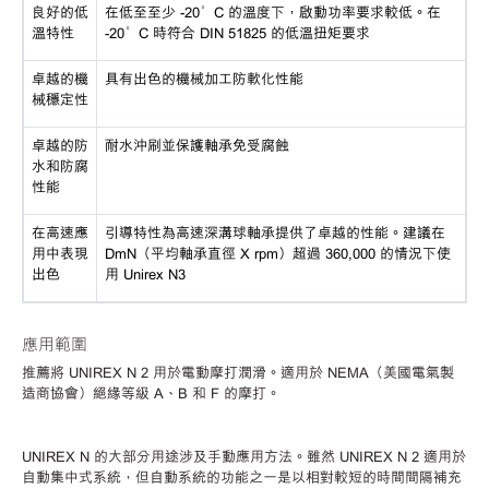
良好的低
在低至至少
-20°C 的溫度下，啟動功率要求較低。在
溫特性
-20°C 時符合 DIN 51825 的低溫扭矩要求
卓越的機
具有出色的機械加工防軟化性能
械穩定性
卓越的防
耐水沖刷並保護軸承免受腐蝕
水和防腐
性能
在高速應
引導特性為高速深溝球軸承提供了卓越的性能。建議在
用中表現
DmN（平均軸承直徑 X rpm）超過 360,000 的情況下使
出色
用 Unirex N3
應用範圍
推薦將
UNIREX N 2 用於電動摩打潤滑。適用於 NEMA（美國電氣製
造商協會）絕緣等級 A、B 和 F 的摩打。
UNIREX N 的大部分用途涉及手動應用方法。雖然 UNIREX N 2 適用於
自動集中式系統，但自動系統的功能之一是以相對較短的時間間隔補充