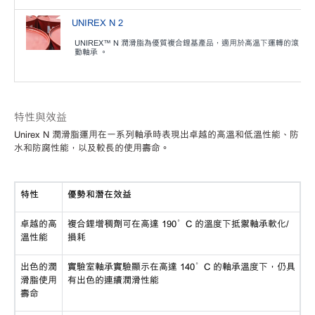
UNIREX N 2
UNIREX™ N 潤滑脂為優質複合鋰基產品，適用於高溫下運轉的滾
動軸承 。
特性與效益
Unirex N 潤滑脂運用在一系列軸承時表現出卓越的高溫和低溫性能、防
水和防腐性能，以及較長的使用壽命。
特性
優勢和潛在效益
卓越的高
複合鋰增稠劑可在高達
190°C 的溫度下抵禦軸承軟化/
溫性能
損耗
出色的潤
實驗室軸承實驗顯示在高達
140°C 的軸承溫度下，仍具
滑脂使用
有出色的連續潤滑性能
壽命