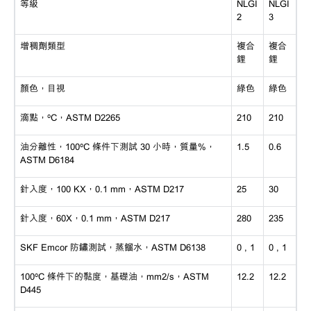
等級
NLGI
NLGI
2
3
增稠劑類型
複合
複合
鋰
鋰
顏色，目視
綠色
綠色
滴點，
ºC，ASTM D2265
210
210
油分離性，
100ºC 條件下測試 30 小時，質量%，
1.5
0.6
ASTM D6184
針入度，
100 KX，0.1 mm，ASTM D217
25
30
針入度，
60X，0.1 mm，ASTM D217
280
235
SKF Emcor 防鏽測試，蒸餾水，ASTM D6138
0 , 1
0 , 1
100ºC 條件下的黏度，基礎油，mm2/s，ASTM
12.2
12.2
D445