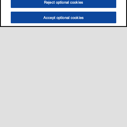
Reject optional cookies
Accept optional cookies
Sitemap
我的愛車適用哪一款油?
養護知識
促銷與活動​
•
•
•
•
聯絡我們
•