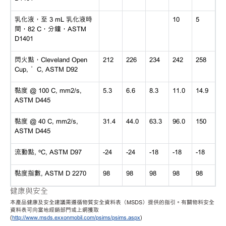
乳化液，至 3 mL 乳化液時
10
5
間，82 C，分鐘，ASTM
D1401
閃火點，Cleveland Open
212
226
234
242
258
Cup, °C, ASTM D92
黏度 @ 100 C, mm2/s,
5.3
6.6
8.3
11.0
14.9
ASTM D445
黏度 @ 40 C, mm2/s,
31.4
44.0
63.3
96.0
150
ASTM D445
流動點, ºC, ASTM D97
-24
-24
-18
-18
-18
黏度指數, ASTM D 2270
98
98
98
98
98
健康與安全
本產品健康及安全建議需遵循物質安全資料表（MSDS）提供的指引。有關物料安全
資料表可向當地經銷部門或上網獲取
(
http://www.msds.exxonmobil.com/psims/psims.aspx
)