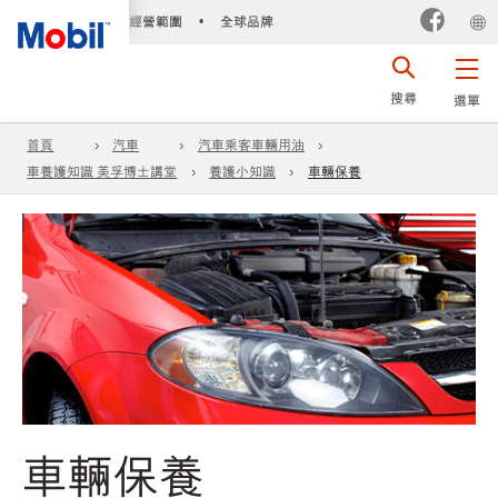
經營範圍
全球品牌
•
搜尋
選單
首頁
汽車
汽車乘客車輛用油
車養護知識 美孚博士講堂
養護小知識
車輛保養
車輛保養