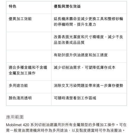
特色
優點與潛在效益
優異加工效能
延長機床壽命並減少更換工具和整修砂輪
的停機時間，提升生產力
改善表面光潔度和尺寸精確度，減少不良
品並改善成品品質
有助於提升供油速度和加工速度
適合多種含鐵和不含鐵
減少切削油需求，可望降低庫存成本
金屬及加工操作
多用途功能
消除交叉污染問題並帶來進一步庫存優勢
顏色淺而透明
可隨時清楚看到工作區域
應用範圍
Mobilmet 420 系列切削油建議用於所有金屬類型的多種加工操作。可在
需一般滑油潤滑機床時作為多用途油，以及黏度適當時可作為液壓油。