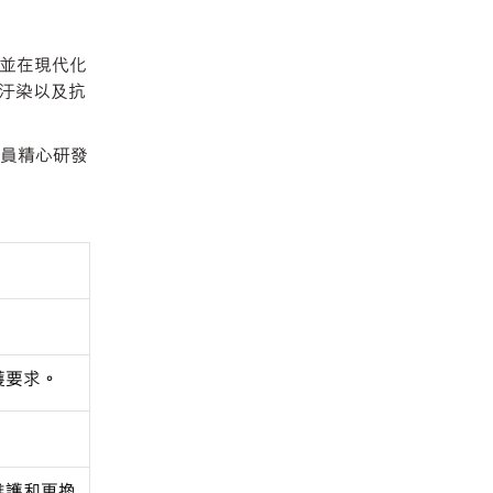
發並在現代化
汙染以及抗
技術人員精心研發
護要求。
維護和更換