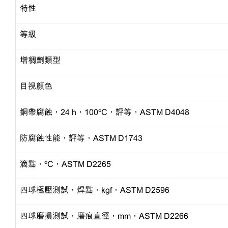
特性
等級
增稠劑類型
目視顏色
銅帶腐蝕，
24 h，100ºC，評等，ASTM D4048
防腐蝕性能，評等，
ASTM D1743
滴點，
ºC，ASTM D2265
四球極壓測試，焊點，
kgf，ASTM D2596
四球磨損測試，磨痕直徑，
mm，ASTM D2266