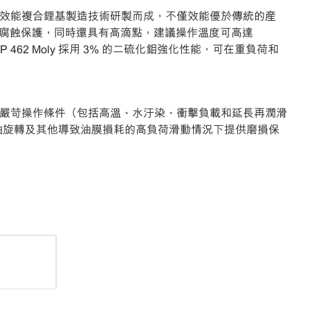
專業的高效能複合鋰基製造技術研製而成，不僅效能優於傳統的産
腐蝕保護，同時還具有高滴點，建議操作溫度可高達
ase XHP 462 Moly 採用 3% 的二硫化鉬強化性能，可在重負荷和
使其成為嚴苛操作條件（包括高溫、水汙染、衝擊負載和延長再潤滑
分可在繞軸旋轉及其他導致油膜損耗的高負荷滑動情況下提供磨損保