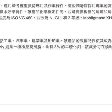
複合鋰基潤滑脂，適用於各種重負荷應用及作業條件。這些潤滑脂採用
抗水汙染特性。該產品化學穩定性高，並可提供極佳的防鏽和防
礎油黏度為 ISO VG 460，並分為 NLGI 1 和 2 等級。Mobilgre
廣泛的應用，包括工業、汽車業、建築業及船舶業。該產品的效能特性
 462 Moly 則是一種極壓潤滑脂，含有 3% 的二硫化鉬，該成