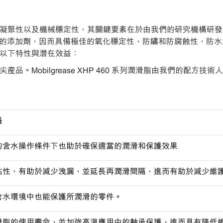
色的黏附性和凝聚性以及機械穩定性，其關鍵要素在於由我們的研究機構研
的添加劑，因而具備極佳的氧化穩定性、防鏽和防腐蝕性，防水
品具有以下特性與潛在效益：
 品牌的頂尖産品。Mobilgrease XHP 460 系列潤滑脂由我們的配方
益
的含水操作條件下也助於確保適當的潤滑和保護效果
粘性，有助於減少洩漏，並延長再潤滑間隔，進而有助於減少維
含水環境中也能保護所潤滑的零件。
滑脂的使用壽命，並加
強高溫應用中的軸承保護，進而具有降低