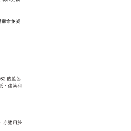
用壽命並減
462 的藍色
造紙、建築和
能，亦適用於