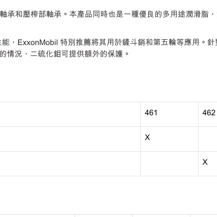
輥軸承、濕部軸承和壓榨部軸承。本產品同時也是一種優良的多用途潤滑脂
硫化鉬強化性能，ExxonMobil 特別推薦將其用於鏟斗銷和第五輪等應用
的情況，二硫化鉬可提供額外的保護。
461
462
X
X