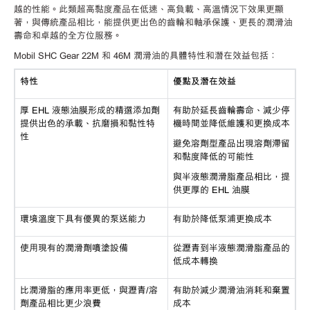
越的性能。此類超高黏度產品在低速、高負載、高溫情況下效果更顯
著，與傳統產品相比，能提供更出色的齒輪和軸承保護、更長的潤滑油
壽命和卓越的全方位服務。
Mobil SHC Gear 22M 和 46M 潤滑油的具體特性和潛在效益包括：
特性
優點及潛在效益
厚 EHL 液態油膜形成的精選添加劑
有助於延長齒輪壽命、減少停
提供出色的承載、抗磨損和黏性特
機時間並降低維護和更換成本
性
避免溶劑型產品出現溶劑滯留
和黏度降低的可能性
與半液態潤滑脂產品相比，提
供更厚的 EHL 油膜
環境溫度下具有優異的泵送能力
有助於降低泵浦更換成本
使用現有的潤滑劑噴塗設備
從瀝青到半液態潤滑脂產品的
低成本轉換
比潤滑脂的應用率更低，與瀝青/溶
有助於減少潤滑油消耗和棄置
劑產品相比更少浪費
成本