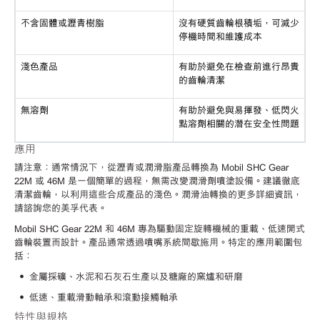
不含固體或瀝青樹脂
沒有硬質齒輪根積垢，可減少
停機時間和維護成本
淺色產品
有助於避免在檢查前進行昂貴
的齒輪清潔
無溶劑
有助於避免與易揮發、低閃火
點溶劑相關的潛在安全性問題
應用
請注意：通常情況下，從瀝青或潤滑脂產品轉換為 Mobil SHC Gear
22M 或 46M 是一個簡單的過程，無需改變潤滑劑噴塗設備。建議徹底
清潔齒輪，以利用這些合成產品的淺色。潤滑油轉換的更多詳細資訊，
請諮詢您的美孚代表。
Mobil SHC Gear 22M 和 46M 專為驅動固定旋轉機械的重載、低速開式
齒輪裝置而設計。產品通常透過噴嘴系統間歇施用。特定的應用範圍包
括：
• 金屬採礦、水泥和石灰石生產以及糖廠的窯爐和研磨
• 低速、重載滑動軸承和滾動接觸軸承
特性與規格