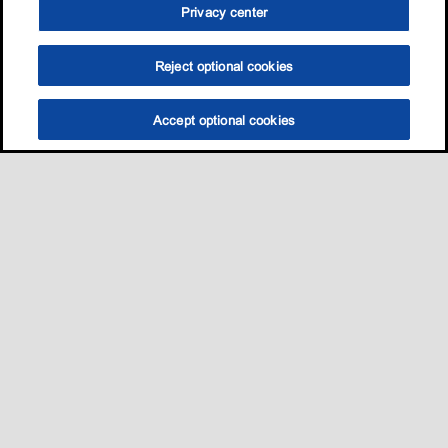
Privacy center
Reject optional cookies
Accept optional cookies
Sitemap
我的愛車適用哪一款油?
養護知識
促銷與活動​
•
•
•
•
聯絡我們
•