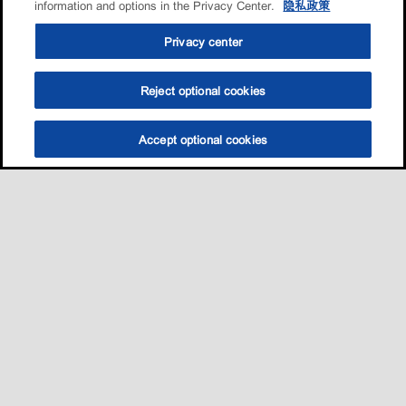
information and options in the Privacy Center.
隐私政策
Privacy center
Reject optional cookies
Accept optional cookies
Sitemap
我的愛車適用哪一款油?
養護知識
促銷與活動​
•
•
•
•