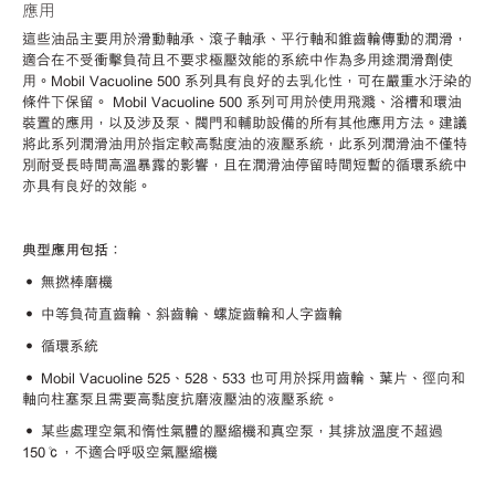
應用
這些油品主要用於滑動軸承、滾子軸承、平行軸和錐齒輪傳動的潤滑，
適合在不受衝擊負荷且不要求極壓效能的系統中作為多用途潤滑劑使
用。
Mobil Vacuoline 500 系列具有良好的去乳化性，可在嚴重水汙染的
條件下保留。 Mobil Vacuoline 500 系列可用於使用飛濺、浴槽和環油
裝置的應用，以及涉及泵、閥門和輔助設備的所有其他應用方法。建議
將此系列潤滑油用於指定較高黏度油的液壓系統，此系列潤滑油不僅特
別耐受長時間高溫暴露的影響，且在潤滑油停留時間短暫的循環系統中
亦具有良好的效能。
典型應用包括：
• 無撚棒磨機
• 中等負荷直齒輪、斜齒輪、螺旋齒輪和人字齒輪
• 循環系統
• Mobil Vacuoline 525
、
528
、
533
也可用於採用齒輪、葉片、徑向和
軸向柱塞泵且需要高黏度抗磨液壓油的液壓系統。
•
某些處理空氣和惰性氣體的壓縮機和真空泵，其排放溫度不超過
150℃
，不適合呼吸空氣壓縮機