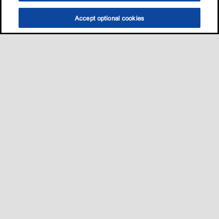
Accept optional cookies
Sitemap
我的愛車適用哪一款油?
養護知識
促銷與活動​
•
•
•
•
聯絡我們
•