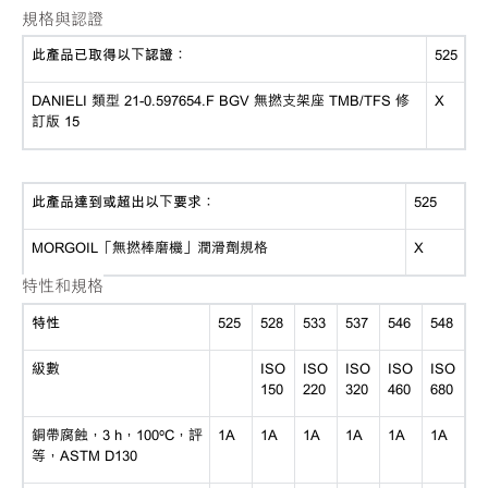
規格與認證
此產品已取得以下認證：
525
DANIELI 類型 21-0.597654.F BGV 無撚支架座 TMB/TFS 修
X
訂版 15
此產品達到或超出以下要求：
525
MORGOIL「無撚棒磨機」潤滑劑規格
X
特性和規格
特性
525
528
533
537
546
548
級數
ISO
ISO
ISO
ISO
ISO
150
220
320
460
680
銅帶腐蝕，
3 h，100ºC，評
1A
1A
1A
1A
1A
1A
等，ASTM D130