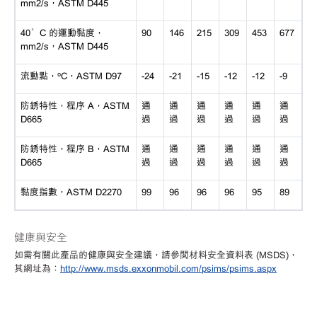
mm2/s，ASTM D445
40°C 的運動黏度，
90
146
215
309
453
677
mm2/s，ASTM D445
流動點，
ºC，ASTM D97
-24
-21
-15
-12
-12
-9
防銹特性，程序
A，ASTM
通
通
通
通
通
通
D665
過
過
過
過
過
過
防銹特性，程序
B，ASTM
通
通
通
通
通
通
D665
過
過
過
過
過
過
黏度指數，
ASTM D2270
99
96
96
96
95
89
健康與安全
如需有關此產品的健康與安全建議，請參閱材料安全資料表
(MSDS)，
其網址為：
http://www.msds.exxonmobil.com/psims/psims.aspx