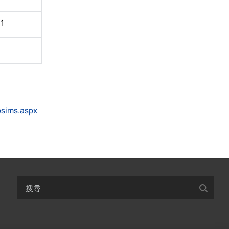
1
psims.aspx