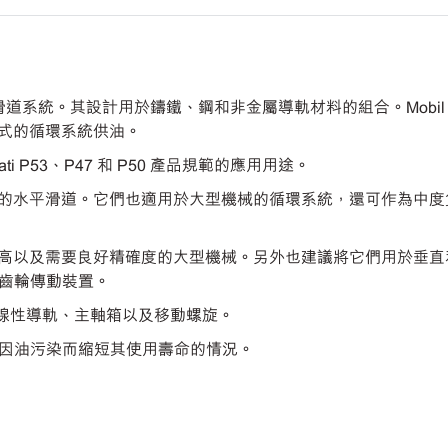
潤滑機床滑道系統。其設計用於鑄鐵、鋼和非金屬導軌材料的組合。Mobil Vac
浴式的循環系統供油。
cinnati P53、P47 和 P50 產品規範的應用用途。
於小型至中型機床的水平滑道。它們也適用於大型機械的循環系統，還可作為中
般用於導軌壓力較高以及需要良好精確度的大型機械。另外也建議將它們用於垂
齒輪傳動裝置。
滾珠螺桿、線性導軌、主軸箱以及移動螺旋。
於水性切削液因油污染而縮短其使用壽命的情況。