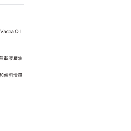
tra Oil
度負載液壓油
直和傾斜滑道