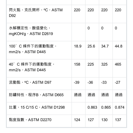
閃火點，克氏開杯，
ºC，ASTM
220
220
220
220
D92
水解穩定性，酸值變化，
0
0
0
mgKOH/g，ASTM D2619
100°C 條件下的運動黏度，
18.9
25.6
34.7
44.8
mm2/s，ASTM D445
40°C 條件下的運動黏度，
158
225
325
465
mm2/s，ASTM D445
流動點，
ºC，ASTM D97
-39
-36
-33
-27
防鏽特性，程序
B，ASTM D665
通過
通過
通過
通過
比重，
15 C/15 C，ASTM D1298
0.863
0.865
0.874
黏度指數，
ASTM D2270
124
127
130
137