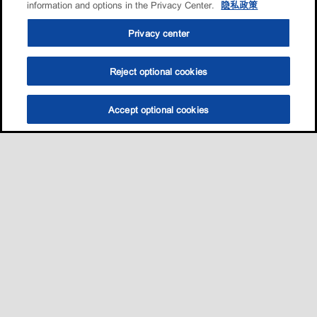
information and options in the Privacy Center.
隐私政策
Privacy center
Reject optional cookies
Accept optional cookies
Sitemap
我的愛車適用哪一款油?
養護知識
促銷與活動​
•
•
•
•