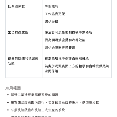
低牽引係數
降低能耗
工作溫度更低
減少磨損
出色的過濾性
使油管和流量控制機構中無積垢
提高潤滑油流動和冷卻效能
減少過濾器更換費用
優異的防鏽和抗腐蝕
在潮濕環境中保護齒輪和軸承
功能
為處於潤濕表面上方的軸承和齒輪提供蒸氣
空間保護
應用範圍
• 嚴苛工業造紙機循環系統的潤滑
• 在寬闊溫度範圍內運行、包含循環系統的應用，例如壓光輥
• 必須快速啟動和快速正式生產的系統