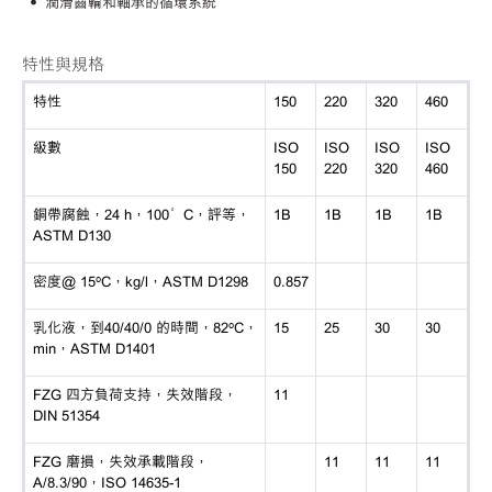
• 潤滑齒輪和軸承的循環系統
特性與規格
特性
150
220
320
460
級數
ISO
ISO
ISO
ISO
150
220
320
460
銅帶腐蝕，
24 h，100°C，評等，
1B
1B
1B
1B
ASTM D130
密度
@ 15ºC，kg/l，ASTM D1298
0.857
乳化液，到
40/40/0 的時間，82ºC，
15
25
30
30
min，ASTM D1401
FZG 四方負荷支持，失效階段，
11
DIN 51354
FZG 磨損，失效承載階段，
11
11
11
A/8.3/90，ISO 14635-1