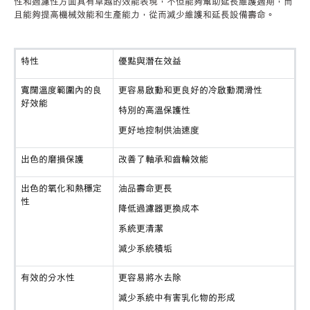
性和過濾性方面具有卓越的效能表現，不但能夠幫助延長維護週期，而
且能夠提高機械效能和生產能力，從而減少維護和延長設備壽命。
特性
優點與潛在效益
寬闊溫度範圍內的良
更容易啟動和更良好的冷啟動潤滑性
好效能
特別的高溫保護性
更好地控制供油速度
出色的磨損保護
改善了軸承和齒輪效能
出色的氧化和熱穩定
油品壽命更長
性
降低過濾器更換成本
系統更清潔
減少系統積垢
有效的分水性
更容易將水去除
減少系統中有害乳化物的形成