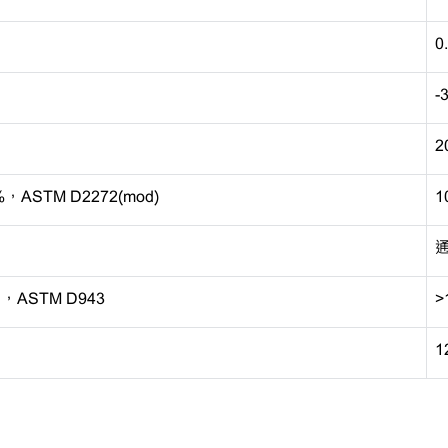
0
-
2
，ASTM D2272(mod)
1
h，ASTM D943
>
1