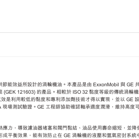
號提供節能效益所設計的渦輪機油。本產品是由 ExxonMobil 與 GE
 (GEK 121603) 的產品。相較於 ISO 32 黏度等級的傳統渦輪機
這項節能成效是利用較低的黏度和專利添加劑技術才得以實現，並以 GE
FA 與 6FA 現場測試驗證。GE 工程師協助確認軸承適度潤滑，維持高
高熱應力，導致濾油器堵塞和閥門黏結、油品使用壽命縮短，並降
劑組合，形成平衡效果，能有效防止在 GE 渦輪機的液壓和氫氣密封系