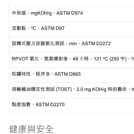
中和值，
mgKOH/g，ASTM D974
流動點，
ºC，ASTM D97
旋轉式壓力容器氧化測試，
min，ASTM D2272
RPVOT 氧化，氮氣噴射後，48 小時，121 ºC (250 ºF)，%
防鏽特性，程序
B，ASTM D665
渦輪機油穩定性測試
(TOST)，2.0 mg KOH/g 時的壽命，
黏度指數，
ASTM D2270
健康與安全