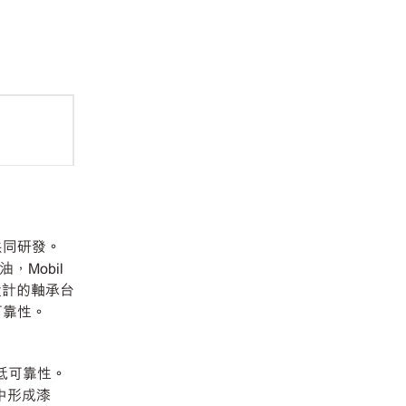
 共同研發。
油，Mobil
 設計的軸承台
度可靠性。
低可靠性。
統中形成漆