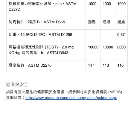
旋轉式壓力容器氧化測試，
min，ASTM
1000
1000
1000
D2272
防銹特性，程序
B，ASTM D665
通過
通過
通過
比重，
15.6ºC/15.6ºC，ASTM D1298
0.87
渦輪機油穩定性測試
(TOST)，2.0 mg
10000
10000
8000
KOH/g 時的壽命，h，ASTM D943
黏度指數，
ASTM D2270
117
113
110
健康與安全
如需有關此產品的健康與安全建議，請參閱材料安全資料表
(MSDS)，
其網址為：
http://www.msds.exxonmobil.com/psims/psims.aspx