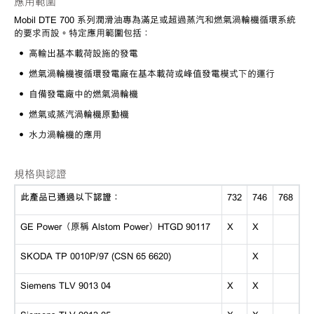
應用範圍
Mobil DTE 700 系列潤滑油專為滿足或超過蒸汽和燃氣渦輪機循環系統
的要求而設。特定應用範圍包括：
• 高輸出基本載荷設施的發電
• 燃氣渦輪機複循環發電廠在基本載荷或峰值發電模式下的運行
• 自備發電廠中的燃氣渦輪機
• 燃氣或蒸汽渦輪機原動機
• 水力渦輪機的應用
規格與認證
此產品已通過以下認證：
732
746
768
GE Power（原稱 Alstom Power）HTGD 90117
X
X
SKODA TP 0010P/97 (CSN 65 6620)
X
Siemens TLV 9013 04
X
X