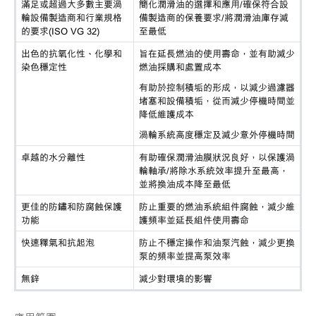
滿足或超過大多數主要渦
簡化潤滑油的選擇和應用
/確保符合設
輪設備製造商和行業規格
備製造商的保養要求/將潤滑油庫存減
的要求
(ISO VG 32)
至最低
出色的抗氧化性、化學和
旨在延長燃油的使用壽命，並有助減少
染色穩定性
燃油採購和處置成本
有助於控制積垢的形成，以減少過濾器
堵塞和設備積垢，從而減少停機時間並
降低維護成本
渦輪系統高度穩定及減少意外停機時間
卓越的水分離性
有助確保潤滑油膜狀況良好，以保護渦
輪軸承
/將除水系統效率提升至最高，
並將換油成本降至最低
更佳的防鏽和防腐蝕保護
防止重要的燃油系統組件腐蝕，減少維
功能
護頻率並延長組件使用壽命
快速釋氣和抗起泡
防止不穩定操作和油泵汽蝕，減少更換
泵的頻率並提高泵效率
無鋅
減少對環境的影響