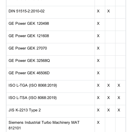
DIN 51515-2:2010-02
X
X
GE Power GEK 120498
X
GE Power GEK 121608
X
GE Power GEK 27070
X
GE Power GEK 32568Q
X
GE Power GEK 46506D
X
ISO L-TGA (ISO 8068:2019)
X
X
X
ISO L-TSA (ISO 8068:2019)
X
X
X
JIS K-2213 Type 2
X
X
X
Siemens Industrial Turbo Machinery MAT
X
812101