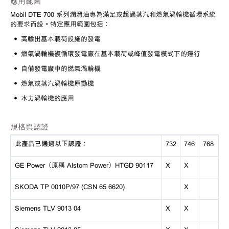
應用範圍
Mobil DTE 700 系列潤滑油專為滿足或超過蒸汽和燃氣渦輪機循環系統
的要求而設。特定應用範圍包括：
• 高輸出基本載荷設施的發電
• 燃氣渦輪機複循環發電廠在基本載荷或峰值發電模式下的運行
• 自備發電廠中的燃氣渦輪機
• 燃氣或蒸汽渦輪機原動機
• 水力渦輪機的應用
規格與認證
此產品已通過以下認證：
732
746
768
GE Power（原稱 Alstom Power）HTGD 90117
X
X
SKODA TP 0010P/97 (CSN 65 6620)
X
Siemens TLV 9013 04
X
X