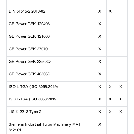
DIN 51515-2:2010-02
X
X
GE Power GEK 120498
X
GE Power GEK 121608
X
GE Power GEK 27070
X
GE Power GEK 32568Q
X
GE Power GEK 46506D
X
ISO L-TGA (ISO 8068:2019)
X
X
X
ISO L-TSA (ISO 8068:2019)
X
X
X
JIS K-2213 Type 2
X
X
X
Siemens Industrial Turbo Machinery MAT
X
812101