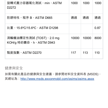
旋轉式壓力容器氧化測試，
min，ASTM
1000
1000
1000
D2272
防銹特性，程序
B，ASTM D665
通過
通過
通過
比重，
15.6ºC/15.6ºC，ASTM D1298
0.87
渦輪機油穩定性測試
(TOST)，2.0 mg
10000
10000
8000
KOH/g 時的壽命，h，ASTM D943
黏度指數，
ASTM D2270
117
113
110
健康與安全
如需有關此產品的健康與安全建議，請參閱材料安全資料表
(MSDS)，
其網址為：
http://www.msds.exxonmobil.com/psims/psims.aspx