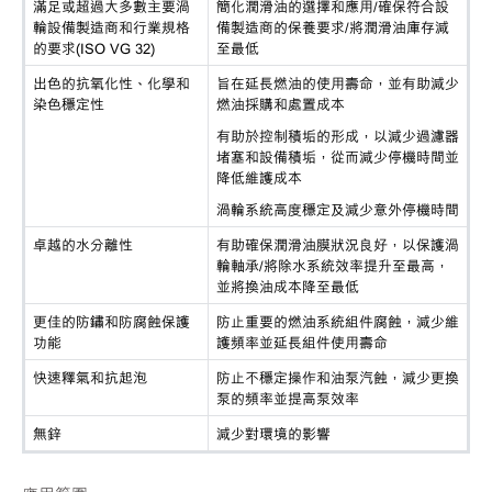
滿足或超過大多數主要渦
簡化潤滑油的選擇和應用
/確保符合設
輪設備製造商和行業規格
備製造商的保養要求/將潤滑油庫存減
的要求
(ISO VG 32)
至最低
出色的抗氧化性、化學和
旨在延長燃油的使用壽命，並有助減少
染色穩定性
燃油採購和處置成本
有助於控制積垢的形成，以減少過濾器
堵塞和設備積垢，從而減少停機時間並
降低維護成本
渦輪系統高度穩定及減少意外停機時間
卓越的水分離性
有助確保潤滑油膜狀況良好，以保護渦
輪軸承
/將除水系統效率提升至最高，
並將換油成本降至最低
更佳的防鏽和防腐蝕保護
防止重要的燃油系統組件腐蝕，減少維
功能
護頻率並延長組件使用壽命
快速釋氣和抗起泡
防止不穩定操作和油泵汽蝕，減少更換
泵的頻率並提高泵效率
無鋅
減少對環境的影響