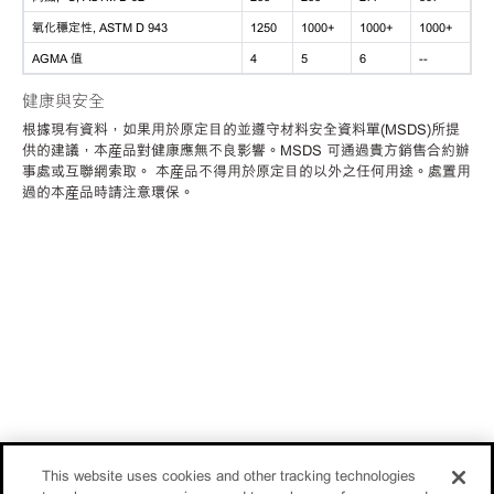
氧化穩定性, ASTM D 943
1250
1000+
1000+
1000+
AGMA 值
4
5
6
--
健康與安全
根據現有資料，如果用於原定目的並遵守材料安全資料單(MSDS)所提
供的建議，本産品對健康應無不良影響。MSDS 可通過貴方銷售合約辦
事處或互聯網索取。 本産品不得用於原定目的以外之任何用途。處置用
過的本産品時請注意環保。
This website uses cookies and other tracking technologies