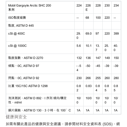
Mobil Gargoyle Arctic SHC 200
224
226
228
230
234
系列
E
ISO黏度級數
--
68
100
220
--
黏度, ASTM D 445
cSt @ 400C
29.
69.0
97
220
399
0
cSt @ 1000C
5.6
10.1
13.
25.
40.
7
0
0
黏度指數，ASTM D 2270
132
136
147
149
150
傾點，0C, ASTM D 97
‹ -5
-50
-45
-39
-39
4
閃點，0C, ASTM D 92
230
266
255
260
280
比重 15C/15C ASTM D 1298
0.8
0.83
0.8
0.8
0.8
2
4
5
5
泡沫測試，ASTM D 892，I 序列 傾向/穩定
10/
10/0
10/
10/
10/
性，ml/ml
0
0
0
0
銅片腐蝕，ASTM D 130，3 小時，在 100°C
1A
1A
1A
1A
1A
健康與安全
如需有關此產品的健康與安全建議，請參閱材料安全資料表 (SDS)，網