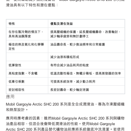
滑油具有以下特性和潛在優點：
特性
優點及潛在效益
在存在製冷劑的情況下，
提高壓縮機的保護，延長壓縮機壽命，改善軸封，
具有高油膜厚度
減少軸承疲勞和無計劃停工
極佳的熱及氧化和化學穩
油品壽命長，較少換油頻率和日常維護
定性
減少油漆和積垢形成
低揮發性
有符合減少油品耗用的粘度
高粘度指數，不含蠟
低溫流動性極佳，無蠟分積垢，提高蒸發器的效率
低牽引係數
可提高系統效率，減少動力耗用
密封相容性
長密封壽命，較少軸封泄漏
應用
Mobil Gargoyle Arctic SHC 200 系列是全合成潤滑油，專為冷凍壓縮機
和熱泵設計。
應用時應考慮的因素：雖然Mobil Gargoyle Arctic SHC 200 系列與礦物
油產品相容，但混合後會降低潤滑油的性能。使用Mobil Gargoyle
Arctic SHC 200 系列產品替代礦物油前應將系統徹底沖洗清潔。若使用