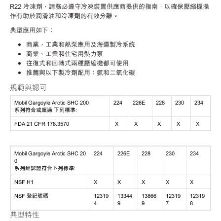
R22 冷凍劑，請務必遵守冷凍裝置供應商提供的指南，以確保壓縮機操
作有助於潤滑油和冷凍劑的有效分離。
典型應用如下：
商業、工業和熱泵應用及海運製冷系統
商業、工業和住宅用熱力泵
往復式和回轉式兩種壓縮機都可使用
推薦與以下製冷劑配用：氨和二氧化碳
規範與認可
Mobil Gargoyle Arctic SHC 200
224
226E
228
230
234
系列符合或超過 下列標準:
FDA 21 CFR 178.3570
X
X
X
X
X
Mobil Gargoyle Arctic SHC 20
224
226E
228
230
234
0
系列經認證符合下列標準:
NSF H1
X
X
X
X
X
NSF 登記號碼
12319
13344
13866
12319
12319
4
9
9
7
8
典型特性