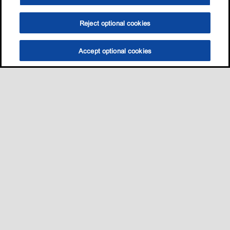
Reject optional cookies
Accept optional cookies
Sitemap
我的愛車適用哪一款油?
養護知識
促銷與活動​
•
•
•
•
聯絡我們
•