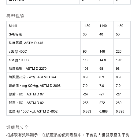
典型性質
Mobil
1130
1140
1150
SAE等級
30
40
50
粘度等級, ASTM D 445
cSt @ 40C
96
146
226
cSt @ 100C
11.3
14.8
19.6
粘度指數，ASTM D 2270
101
98
98
硫酸鹽灰分，wt%, ASTM D 874
0.9
0.9
0.9
總鹼值，mg KOH/g, ASTM D 2896
7.0
7.0
7.0
傾點，C，ASTM D 97
-24
-27
-27
閃點，C，ASTM D 92
258
272
269
密度 @ 15C kg/l, ASTM D 4052
0.883
0.888
0.895
健康與安全
根據現有質料顯示，在該產品的使用過程中，不會對人體健康產生不良