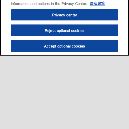
information and options in the Privacy Center.
隐私政策
Privacy center
Reject optional cookies
Accept optional cookies
Sitemap
我的愛車適用哪一款油?
養護知識
促銷與活動​
•
•
•
•