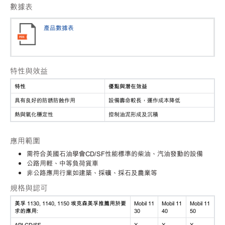
數據表
產品數據表
特性與效益
特性
優點與潛在效益
具有良好的防銹防蝕作用
設備壽命較長，運作成本降低
熱與氧化穩定性
控制油泥形成及沉積
應用範圍
需符合美國石油學會CD/SF性能標準的柴油、汽油發動的設備
公路用輕、中等負荷貨車
非公路應用行業如建築、採礦、採石及農業等
規格與認可
美孚 1130, 1140, 1150 埃克森美孚推薦用於要
Mobil 11
Mobil 11
Mobil 11
求的應用:
30
40
50
API CD/SF
X
X
X