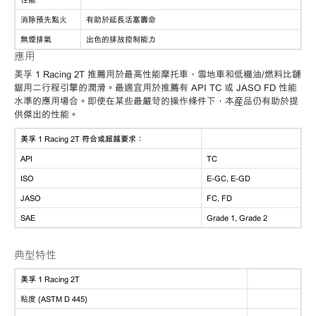
消除預先點火
有助於延長活塞壽命
無煙排氣
出色的排放控制能力
應用
美孚 1 Racing 2T 推薦用於最高性能摩托車、雪地車和低機油/燃料比鏈
鋸用二行程引擎的潤滑。最適宜用於推薦有 API TC 或 JASO FD 性能
水準的應用場合。即使在某些最嚴苛的操作條件下，本産品仍有助於提
供傑出的性能。
美孚 1 Racing 2T 符合或超越要求：
API
TC
ISO
E-GC, E-GD
JASO
FC, FD
SAE
Grade 1, Grade 2
典型特性
美孚 1 Racing 2T
粘度 (ASTM D 445)