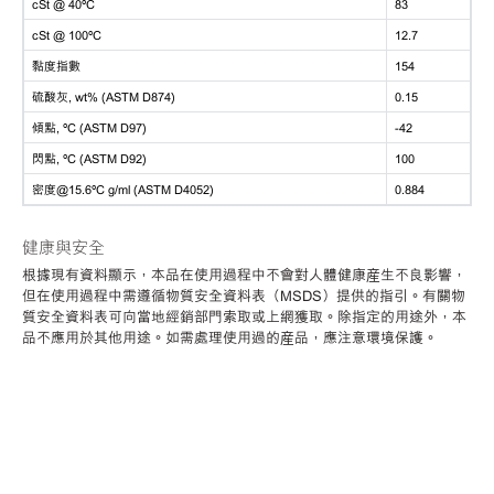
cSt @ 40ºC
83
cSt @ 100ºC
12.7
黏度指數
154
硫酸灰, wt% (ASTM D874)
0.15
傾點, ºC (ASTM D97)
-42
閃點, ºC (ASTM D92)
100
密度@15.6ºC g/ml (ASTM D4052)
0.884
健康與安全
根據現有資料顯示，本品在使用過程中不會對人體健康産生不良影響，
但在使用過程中需遵循物質安全資料表（MSDS）提供的指引。有關物
質安全資料表可向當地經銷部門索取或上網獲取。除指定的用途外，本
品不應用於其他用途。如需處理使用過的産品，應注意環境保護。