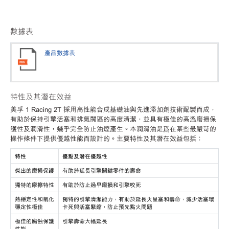
數據表
產品數據表
特性及其潛在效益
美孚 1 Racing 2T 採用高性能合成基礎油與先進添加劑技術配製而成，
有助於保持引擎活塞和排氣閥區的高度清潔，並具有極佳的高溫磨損保
護性及潤滑性，幾乎完全防止油煙產生。本潤滑油是爲在某些最嚴苛的
操作條件下提供優越性能而設計的。主要特性及其潛在效益包括：
特性
優點及潛在優越性
傑出的磨損保護
有助於延長引擎關鍵零件的壽命
獨特的摩擦特性
有助於防止過早磨損和引擎咬死
熱穩定性和氧化
獨特的引擎清潔能力，有助於延長火星塞和壽命，減少活塞環
穩定性極佳
卡死與活塞緊縮，防止預先點火問題
極佳的腐蝕保護
引擎壽命大幅延長
性能