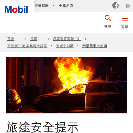
經營範圍
全球品牌
•
搜尋
選單
首頁
汽車
汽車乘客車輛用油
車養護知識 美孚博士講堂
養護小知識
四季駕車小知識
旅途安全提示