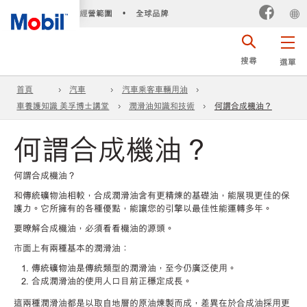
經營範圍
全球品牌
•
搜尋
選單
首頁
汽車
汽車乘客車輛用油
車養護知識 美孚博士講堂
潤滑油知識和技術
何謂合成機油？
何謂合成機油？
何謂合成機油？
和傳統礦物油相較，合成潤滑油含有更精煉的基礎油，能展現更佳的保
護力。它所擁有的各種優點，能讓您的引擎以最佳性能運轉多年。
要瞭解合成機油，必須看看機油的源頭。
市面上有兩種基本的潤滑油：
傳統礦物油是傳統類型的潤滑油，至今仍廣泛使用。
合成潤滑油的使用人口目前正穩定成長。
這兩種潤滑油都是以取自地層的原油煉製而成，差異在於合成油採用更