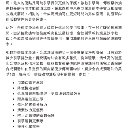
況，最大的優點是可為引擎提供更佳的保護。啟動引擎時，傳統礦物油
需較長的時間才能循環流動，在此過程中未得到潤滑的零件會互相摩擦
並造成磨耗。相對的，合成潤滑油可在更短時間內完成循環，對引擎內
的活動零件有更多保護。
此外，合成潤滑油也可大幅提升燃油的使用效率，在一般行駛的暖車期
間，由於傳統礦物油黏度較高且流動較慢，會使引擎較乾燥且效率較
低；合成潤滑油則可更快發揮作用，讓引擎能夠更早達到顛峰的運轉效
率。
相較於傳統潤滑油，合成潤滑油的另一個優點是潔淨與環保，且有助於
減少引擎排放量。傳統礦物油含有較多雜質，例如硫磺、活性高的碳氫
化合物以及其他污染物，這些物質都是傳統原油提煉時無法完全去除的
合成潤滑油在各重要的面向都優於傳統礦物油。屬於全合成潤滑油的美
孚1號，擁有以下傳統礦物油所沒有的優勢，例如：
引擎保護更卓越
降低機油劣解
低溫關鍵啟動階段，更快達到潤滑效果
耐高溫性更出眾
傑出的抗熱分解力
清潔效力更優異
防止沈澱物的卓越保護
引擎運轉更潔淨
提升引擎效率