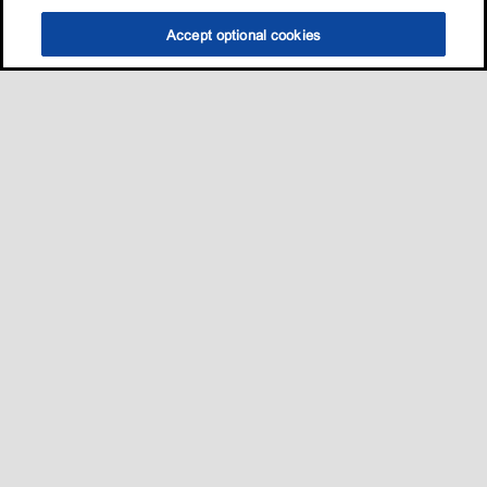
Accept optional cookies
Sitemap
我的愛車適用哪一款油?
養護知識
促銷與活動​
•
•
•
•
聯絡我們
•