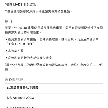
*根據 MADS 測試結果。
**換油週期請參閱原廠手冊並諮詢專業技師建議。
應用
美孚 1™ 0W-40 建議使用於多種現代車型，即使在嚴苛駕駛條件下亦能
提供無與倫比的卓越性能。
•適用於最新引擎技術，包括渦輪增壓、缸內直噴、汽油及柴油引擎
（不含 GPF 及 DPF）
•高效能引擎
•從溫和到嚴苛的大部分操作環境
關於各特別輛車的滑油黏度級數和規格的建議，請務必查詢您的車主手
冊。
規範與認證
此產品已獲得以下認證：
MB-Approval 229.3
MB-Approval 229.5