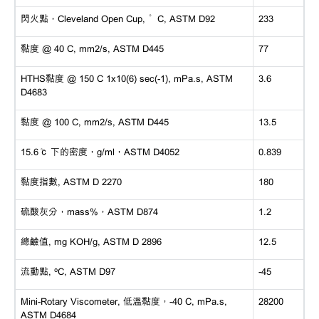
閃火點，Cleveland Open Cup, °C, ASTM D92
233
黏度 @ 40 C, mm2/s, ASTM D445
77
HTHS黏度 @ 150 C 1x10(6) sec(-1), mPa.s, ASTM
3.6
D4683
黏度 @ 100 C, mm2/s, ASTM D445
13.5
15.6℃ 下的密度，g/ml，ASTM D4052
0.839
黏度指數, ASTM D 2270
180
硫酸灰分，mass%，ASTM D874
1.2
總鹼值, mg KOH/g, ASTM D 2896
12.5
流動點, ºC, ASTM D97
-45
Mini-Rotary Viscometer, 低溫黏度，-40 C, mPa.s,
28200
ASTM D4684