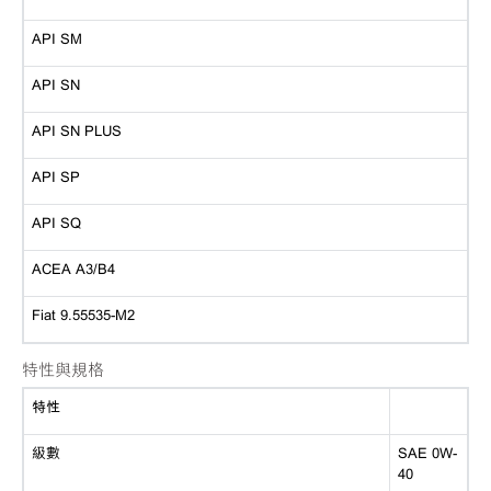
API SM
API SN
API SN PLUS
API SP
API SQ
ACEA A3/B4
Fiat 9.55535-M2
特性與規格
特性
級數
SAE 0W-
40