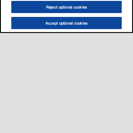
Reject optional cookies
Accept optional cookies
Sitemap
我的愛車適用哪一款油?
養護知識
促銷與活動​
•
•
•
•
聯絡我們
•